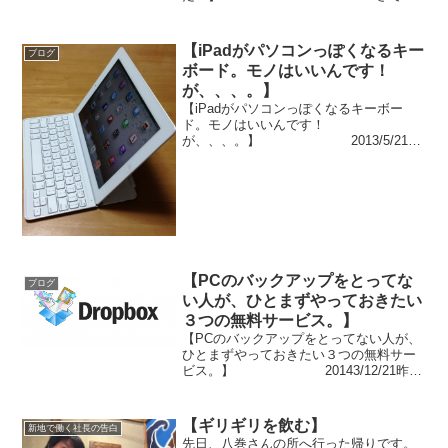
パッケージ版も無事にアップデートでき
ました、新しいiWork。アプリそのものを
ビシバシ使う前に、ちょっと面倒が起き
【iPadがパソコンっぽくなるキー
ブログ
ています。い...
ボード。モノはいいんです！
が、、、。】
【iPadがパソコンっぽくなるキーボー
ド。モノはいいんです！
が、、、。】 2013/5/21以
前から、探しておりました、iPadでもし
っくり来る、モバイルキーボード。大抵
思いつくのが、iPadをあたかもノートパ
ソコンのようにクラ...
【PCのバックアップをとってな
ブログ
い人が、ひとまずやっておきたい
３つの無料サービス。】
【PCのバックアップをとってない人が、
ひとまずやっておきたい３つの無料サー
ビス。】 20143/12/21昨
日、バックアップ用HDDについてご紹介
したところ、早速同一機種を買った方、
ひとまず手持ちのHDDでバックアップを
【ギリギリを飲む】
新地で働く社長の告白
始められ...
先日、八巻さんの所へ行った帰りです。