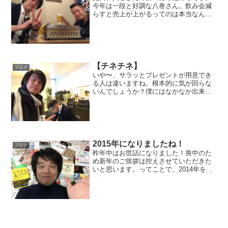
今年は一段と好調な八巻さん。飲み会減
らすと売上が上がるってのは本当なんで
すね！
【チネチネ】
ブログ
いや〜、サラッとプレゼントが用意でき
る人は違いますね。根本的に気が回らな
いんでしょうか？僕にはなかなか出来な
い芸当です。
2015年になりましたね！
ブログ
昨年中はお世話になりました！喪中のた
め新年のご挨拶は控えさせていただきた
いと思います。ってことで、2014年を振
り返ってみました。